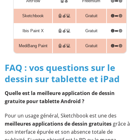
ArtFlow
🤖🍎
Freemium
🟢➡️🟣
Sketchbook
🤖🍎💻
Gratuit
🟠➡️🟣
Ibis Paint X
🤖🍎💻
Gratuit
🟠➡️🟣
MediBang Paint
🤖🍎💻
Gratuit
🟠➡️🟣
FAQ : vos questions sur le
dessin sur tablette et iPad
Quelle est la meilleure application de dessin
gratuite pour tablette Android ?
Pour un usage général, Sketchbook est une des
meilleures applications de dessin gratuites
grâce à
son interface épurée et son absence totale de
publicité. Si votre objectif est la BD ou le manga,