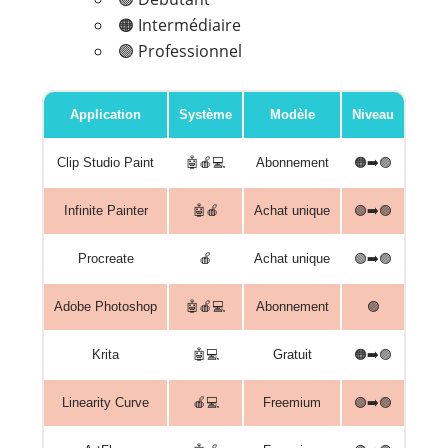
🟠 Intermédiaire
🟣 Professionnel
Application
Système
Modèle
Niveau
Clip Studio Paint
🤖🍎💻
Abonnement
🟠➡️🟣
Infinite Painter
🤖🍎
Achat unique
🟢➡️🟣
Procreate
🍎
Achat unique
🟢➡️🟣
Adobe Photoshop
🤖🍎💻
Abonnement
🟣
Krita
🤖💻
Gratuit
🟠➡️🟣
Linearity Curve
🍎💻
Freemium
🟢➡️🟣