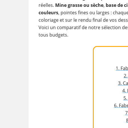
réelles.
Mine grasse ou sèche
,
base de ci
couleurs
, pointes fines ou larges : chaq
coloriage et sur le rendu final de vos dess
Voici un comparatif de notre sélection d
tous budgets.
1. Fa
2
3. C
4.
5.
6. Fab
7