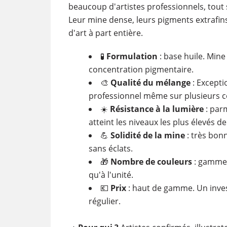
beaucoup d'artistes professionnels, tout
Leur mine dense, leurs pigments extrafins
d'art à part entière.
🧪
Formulation
: base huile. Min
concentration pigmentaire.
🎨
Qualité du mélange
: Excepti
professionnel même sur plusieurs 
☀️
Résistance à la lumière
: parm
atteint les niveaux les plus élevés de
💪
Solidité de la mine
: très bonn
sans éclats.
🎁
Nombre de couleurs
: gamme d
qu'à l'unité.
💶
Prix
: haut de gamme. Un inves
régulier.