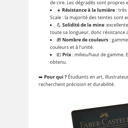
de cire. Les dégradés sont propres e
☀️
Résistance à la lumière
: très
Scale : la majorité des teintes sont e
💪
Solidité de la mine
:excellente
toute sa longueur, donc résistance 
🎁
Nombre de couleurs
: gamme d
couleurs et à l'unité.
💶
Prix
: milieu/haut de gamme. Ex
obtenu.
➡️
Pour qui ?
Étudiants en art, illustrateu
recherchent précision et durabilité.