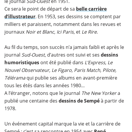
le journal
Sud-Ouest
en 1951.
Ce sera le point de départ de sa
belle carrière
d’illustrateur
. En 1953, ses dessins se comptent par
milliers et paraissent, notamment dans les revues et
journaux
Noir et Blanc, Ici Paris
, et
Le Rire
.
Au fil du temps, son succès n’a jamais faibli et après le
journal
Sud-Ouest
, d’autres ont suivi et ses
dessins
humoristiques
ont été publié dans
L’Express, Le
Nouvel Observateur, Le Figaro, Paris Match, Pilote,
Télérama
qui publie ses albums en avant-première
tous les étés dans les années 1980…
A l’étranger, notons que le journal
The New Yorker
a
publié une centaine des
dessins de Sempé
à partir de
1978.
Un événement capital marque la vie et la carrière de
Sempé : c’est sa rencontre en 1954 avec
René