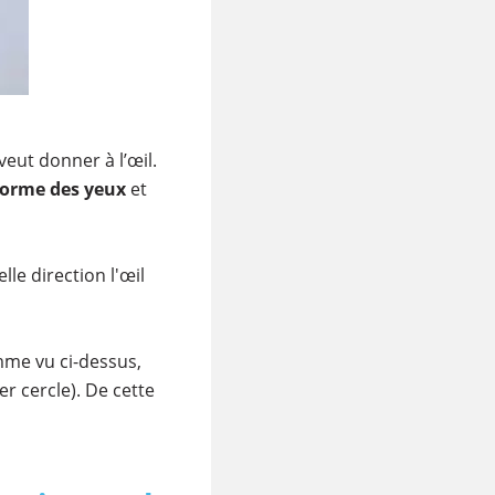
veut donner à l’œil.
forme des yeux
et
lle direction l'œil
mme vu ci-dessus,
r cercle). De cette