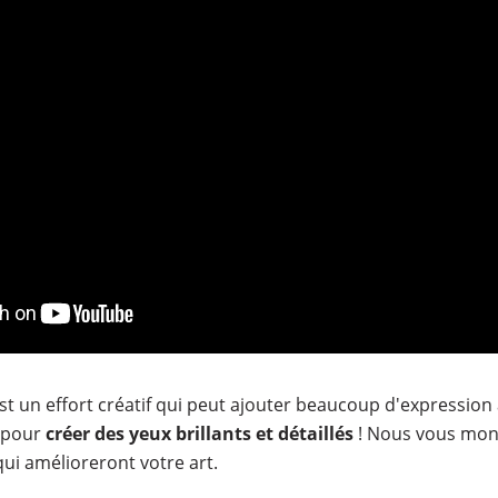
st un effort créatif qui peut ajouter beaucoup d'expression à
 pour
créer des yeux brillants et détaillés
! Nous vous mon
ui amélioreront votre art.