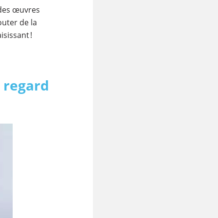
 des œuvres
outer de la
isissant !
u regard